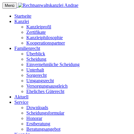
Menü
Startseite
Kanzlei
Kanzleiprofil
Zertifikate
Kanzleiphilosophie
Kooperationspartner
Familienrecht
Überblick
Scheidung
Einvernehmliche Scheidung
Unterhalt
Sorgerecht
Umgangsrecht
Versorgungsausgleich
Eheliches Güterecht
Aktuell
Service
Downloads
Scheidungsformular
Honorar
Erstberatung
Beratungsangebot