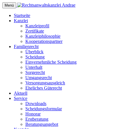
Menü
Startseite
Kanzlei
Kanzleiprofil
Zertifikate
Kanzleiphilosophie
Kooperationspartner
Familienrecht
Überblick
Scheidung
Einvernehmliche Scheidung
Unterhalt
Sorgerecht
Umgangsrecht
Versorgungsausgleich
Eheliches Güterecht
Aktuell
Service
Downloads
Scheidungsformular
Honorar
Erstberatung
Beratungsangebot