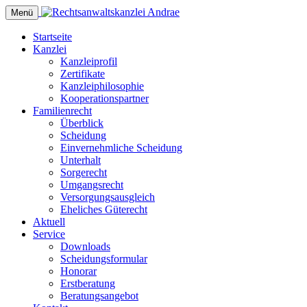
Menü
Startseite
Kanzlei
Kanzleiprofil
Zertifikate
Kanzleiphilosophie
Kooperationspartner
Familienrecht
Überblick
Scheidung
Einvernehmliche Scheidung
Unterhalt
Sorgerecht
Umgangsrecht
Versorgungsausgleich
Eheliches Güterecht
Aktuell
Service
Downloads
Scheidungsformular
Honorar
Erstberatung
Beratungsangebot