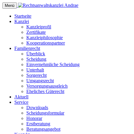
Menü
Startseite
Kanzlei
Kanzleiprofil
Zertifikate
Kanzleiphilosophie
Kooperationspartner
Familienrecht
Überblick
Scheidung
Einvernehmliche Scheidung
Unterhalt
Sorgerecht
Umgangsrecht
Versorgungsausgleich
Eheliches Güterecht
Aktuell
Service
Downloads
Scheidungsformular
Honorar
Erstberatung
Beratungsangebot