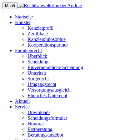
Menü
Startseite
Kanzlei
Kanzleiprofil
Zertifikate
Kanzleiphilosophie
Kooperationspartner
Familienrecht
Überblick
Scheidung
Einvernehmliche Scheidung
Unterhalt
Sorgerecht
Umgangsrecht
Versorgungsausgleich
Eheliches Güterecht
Aktuell
Service
Downloads
Scheidungsformular
Honorar
Erstberatung
Beratungsangebot