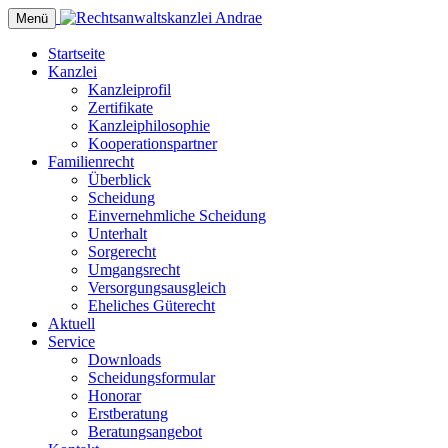
Menü
Startseite
Kanzlei
Kanzleiprofil
Zertifikate
Kanzleiphilosophie
Kooperationspartner
Familienrecht
Überblick
Scheidung
Einvernehmliche Scheidung
Unterhalt
Sorgerecht
Umgangsrecht
Versorgungsausgleich
Eheliches Güterecht
Aktuell
Service
Downloads
Scheidungsformular
Honorar
Erstberatung
Beratungsangebot